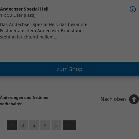
Andechser Spezial Hell
1 x 50 Liter (Fass)
Das Andechser Spezial Hell, das bekannte
Festbier aus dem Andechser Bräustüberl,
steht in leuchtend hellem...
zum Shop
Änderungen und Irrtümer
Nach oben
vorbehalten.
1
2
3
4
5