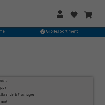
hme
Großes Sortiment
avit
appa
tbrände & Fruchtiges
rmut