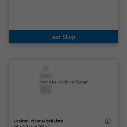
zum Shop
Cocktail Plant Mischkiste
24 x 0,2 Liter (Glas)