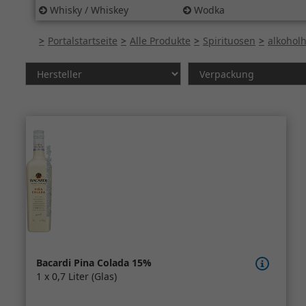
Whisky / Whiskey
Wodka
Portalstartseite
Alle Produkte
Spirituosen
alkoholh
Bacardi Pina Colada 15%
1 x 0,7 Liter (Glas)