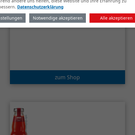
rend andere uns helfen, diese Website und Ihre Erfahrung zu
bessern.
Datenschutzerklärung
nstellungen
Notwendige akzeptieren
Alle akzeptieren
Cocktail Plant Swimming Pool
1 x 0,2 Liter (Glas)
zum Shop