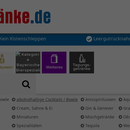
Kein Kistenschleppen
Leergutrückna
Bowle
alkoholhaltige Cocktails / Bowle
Anisspirituosen
Aqu
Cream, Sahne & Ei
Gin & Genever
Gr
Miniaturen
Mischgetränke
Obs
Spezialitäten
Tequila
We