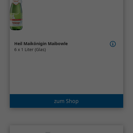
Heil Maikönigin Maibowle
6 x 1 Liter (Glas)
zum Shop