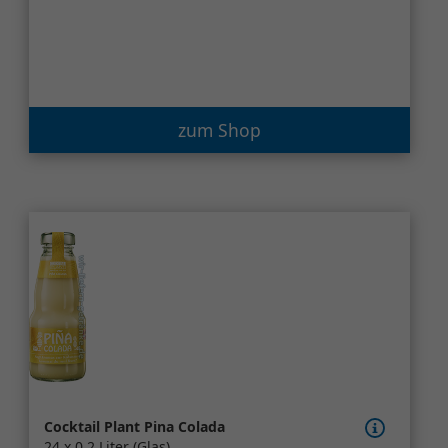
zum Shop
Cocktail Plant Pina Colada
24 x 0,2 Liter (Glas)