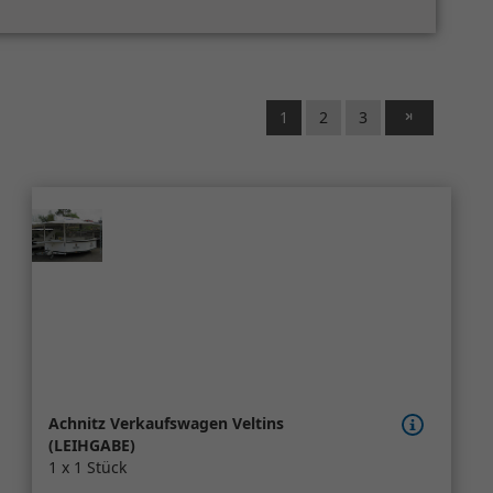
1
2
3
Achnitz Verkaufswagen Veltins
(LEIHGABE)
1 x 1 Stück