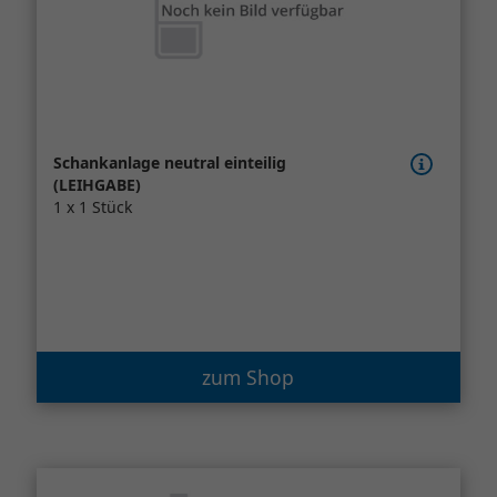
Schankanlage neutral einteilig
(LEIHGABE)
1 x 1 Stück
zum Shop