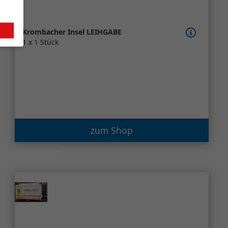
Krombacher Insel LEIHGABE
1 x 1 Stück
zum Shop