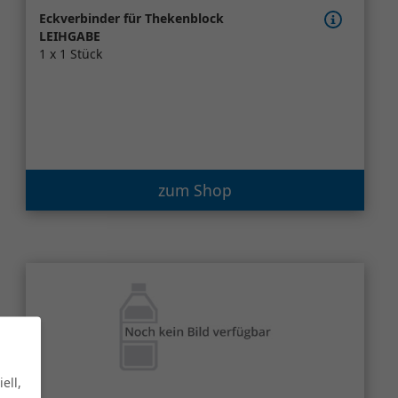
Eckverbinder für Thekenblock
LEIHGABE
1 x 1 Stück
zum Shop
ell,