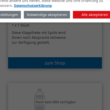
rend andere uns helfen, diese Website und Ihre Erfahrung zu
bessern.
Datenschutzerklärung
nstellungen
Notwendige akzeptieren
Alle akzeptieren
Klapptheke mit Spüle
(LEIHGABE)
1 x 1 Stück
Diese Klapptheke mit Spüle wird
Ihnen nach Absprache leihweise
zur Verfügung gestellt.
zum Shop