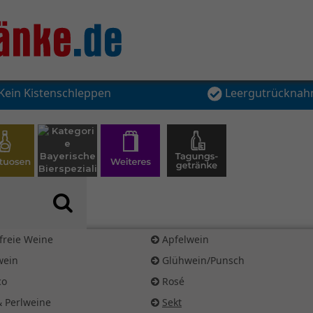
Kein Kistenschleppen
Leergutrückna
freie Weine
Apfelwein
wein
Glühwein/Punsch
co
Rosé
& Perlweine
Sekt