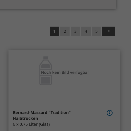
1
2
3
4
5
Bernard-Massard "Tradition"
Halbtrocken
6 x 0,75 Liter (Glas)