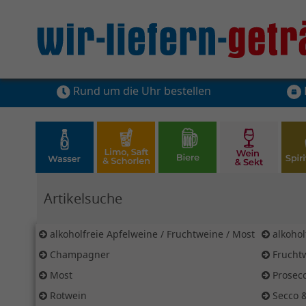
Rund um die Uhr bestellen
Hier Suchbegriff für Artikelsuche eingeben
alkoholfreie Apfelweine / Fruchtweine / Most
alkohol
Champagner
Frucht
Most
Prosec
Rotwein
Secco 