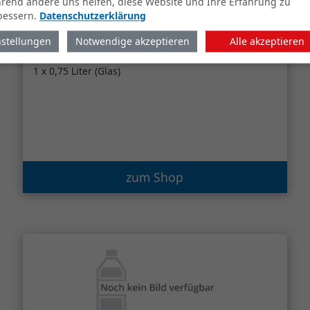
rend andere uns helfen, diese Website und Ihre Erfahrung zu
bessern.
Datenschutzerklärung
nstellungen
Notwendige akzeptieren
Alle akzeptieren
Bitburger Gäßenstrepper Sekt
trocken
1 x 0,75 Liter (Glas)
zum Shop